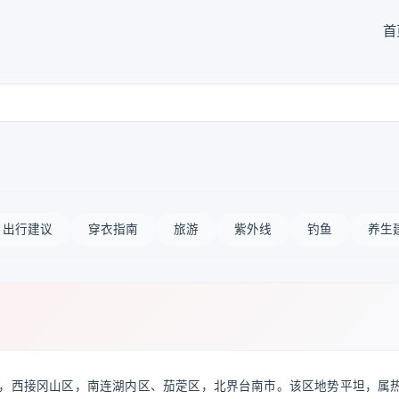
首
出行建议
穿衣指南
旅游
紫外线
钓鱼
养生
，西接冈山区，南连湖内区、茄萣区，北界台南市。该区地势平坦，属