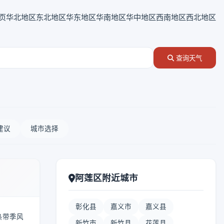
页
华北地区
东北地区
华东地区
华南地区
华中地区
西南地区
西北地区
查询天气
建议
城市选择
阿莲区附近城市
彰化县
嘉义市
嘉义县
热带季风
新竹市
新竹县
花莲县