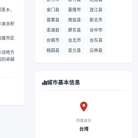
阿莲乡，
金门县
基隆市
连江县
苗栗县
南投县
新北市
年来亦积
澎湖县
屏东县
台中市
高雄市区
台南市
台北市
台东县
桃园县
宜兰县
云林县
推动地方
面的卓越
城市基本信息
所属省份
台湾