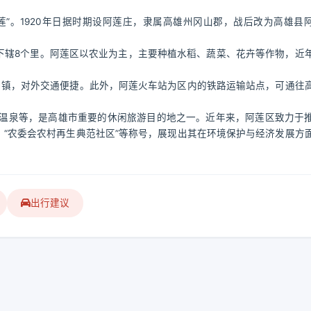
莲”。1920年日据时期设阿莲庄，隶属高雄州冈山郡，战后改为高雄县
据），下辖8个里。阿莲区以农业为主，主要种植水稻、蔬菜、花卉等作物，近
乡镇，对外交通便捷。此外，阿莲火车站为区内的铁路运输站点，可通往
温泉等，是高雄市重要的休闲旅游目的地之一。近年来，阿莲区致力于
、“农委会农村再生典范社区”等称号，展现出其在环境保护与经济发展方
出行建议