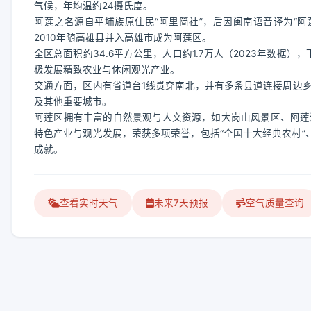
气候，年均温约24摄氏度。
阿莲之名源自平埔族原住民“阿里简社”，后因闽南语音译为“阿
2010年随高雄县并入高雄市成为阿莲区。
全区总面积约34.6平方公里，人口约1.7万人（2023年数
极发展精致农业与休闲观光产业。
交通方面，区内有省道台1线贯穿南北，并有多条县道连接周边
及其他重要城市。
阿莲区拥有丰富的自然景观与人文资源，如大岗山风景区、阿莲
特色产业与观光发展，荣获多项荣誉，包括“全国十大经典农村”
成就。
查看实时天气
未来7天预报
空气质量查询