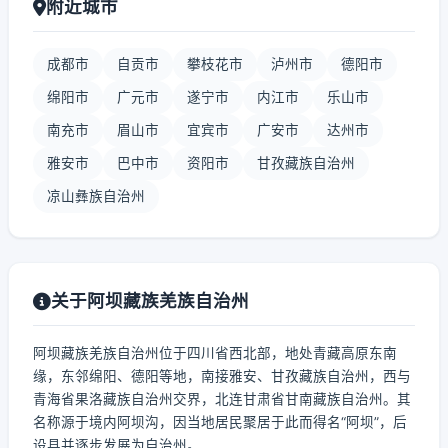
附近城市
成都市
自贡市
攀枝花市
泸州市
德阳市
绵阳市
广元市
遂宁市
内江市
乐山市
南充市
眉山市
宜宾市
广安市
达州市
雅安市
巴中市
资阳市
甘孜藏族自治州
凉山彝族自治州
关于阿坝藏族羌族自治州
阿坝藏族羌族自治州位于四川省西北部，地处青藏高原东南
缘，东邻绵阳、德阳等地，南接雅安、甘孜藏族自治州，西与
青海省果洛藏族自治州交界，北连甘肃省甘南藏族自治州。其
名称源于境内阿坝沟，因当地居民聚居于此而得名“阿坝”，后
设县并逐步发展为自治州。