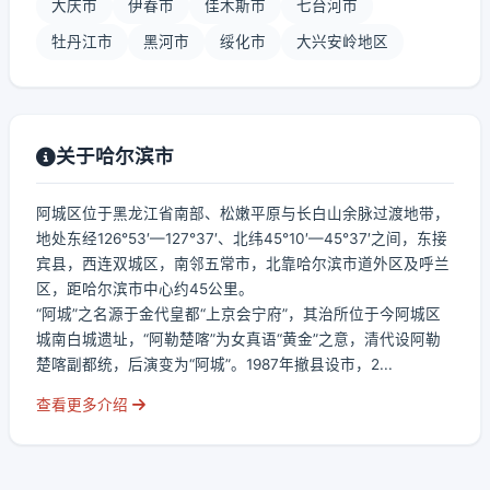
大庆市
伊春市
佳木斯市
七台河市
牡丹江市
黑河市
绥化市
大兴安岭地区
关于哈尔滨市
阿城区位于黑龙江省南部、松嫩平原与长白山余脉过渡地带，
地处东经126°53′—127°37′、北纬45°10′—45°37′之间，东接
宾县，西连双城区，南邻五常市，北靠哈尔滨市道外区及呼兰
区，距哈尔滨市中心约45公里。
“阿城”之名源于金代皇都“上京会宁府”，其治所位于今阿城区
城南白城遗址，“阿勒楚喀”为女真语“黄金”之意，清代设阿勒
楚喀副都统，后演变为“阿城”。1987年撤县设市，2...
查看更多介绍