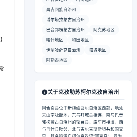
昌吉回族自治州
博尔塔拉蒙古自治州
巴音郭楞蒙古自治州
阿克苏地区
 】
喀什地区
和田地区
伊犁哈萨克自治州
塔城地区
阿勒泰地区
常
关于克孜勒苏柯尔克孜自治州
阿合奇县位于新疆维吾尔自治区西部，地处
天山南脉腹地，东与拜城县相连，南与巴音
郭楞蒙古自治州的轮台县、库车市接壤，西
与乌什县毗邻，北与吉尔吉斯斯坦共和国交
界。其名称源自柯尔克孜语“阿克奇”，意为