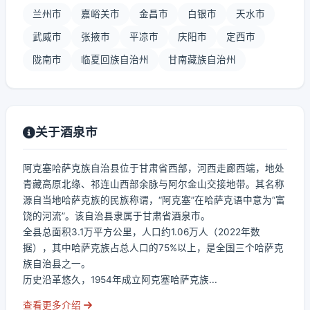
兰州市
嘉峪关市
金昌市
白银市
天水市
武威市
张掖市
平凉市
庆阳市
定西市
陇南市
临夏回族自治州
甘南藏族自治州
关于酒泉市
阿克塞哈萨克族自治县位于甘肃省西部，河西走廊西端，地处
青藏高原北缘、祁连山西部余脉与阿尔金山交接地带。其名称
源自当地哈萨克族的民族称谓，“阿克塞”在哈萨克语中意为“富
饶的河流”。该自治县隶属于甘肃省酒泉市。
全县总面积3.1万平方公里，人口约1.06万人（2022年数
据），其中哈萨克族占总人口的75%以上，是全国三个哈萨克
族自治县之一。
历史沿革悠久，1954年成立阿克塞哈萨克族...
查看更多介绍