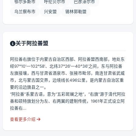
鄂尔多斯市
呼伦贝尔市
巴彦淖尔市
乌兰察布市
兴安盟
锡林郭勒盟
关于阿拉善盟
阿拉善右旗位于内蒙古自治区西部、阿拉善盟西南部，地处东
经97°10′—102°58′、北纬37°26′—40°36′之间，东与阿拉善
左旗接壤，西与甘肃省酒泉市、张掖市毗邻，南连甘肃省武威
市，北与蒙古国交界，边境线长496公里，是内蒙古自治区重
要的沿边旗县之一。
“阿拉善”系蒙古语，意为“五彩斑斓之地”，“右旗”源于清代阿拉
善和硕特旗划分为左、右两翼的建制传统，1961年正式设立阿
拉善右...
查看更多介绍