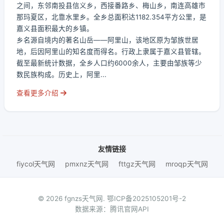
之间，东邻南投县信义乡，西接番路乡、梅山乡，南连高雄市
那玛夏区，北靠水里乡。全乡总面积达1182.354平方公里，是
嘉义县面积最大的乡镇。
乡名源自境内的著名山岳——阿里山，该地区原为邹族世居
地，后因阿里山的知名度而得名。行政上隶属于嘉义县管辖。
截至最新统计数据，全乡人口约6000余人，主要由邹族等少
数民族构成。历史上，阿里...
查看更多介绍
友情链接
fiycol天气网
pmxnz天气网
fttgz天气网
mroqp天气网
© 2026 fgnzs天气网.
鄂ICP备2025105201号-2
数据来源：腾讯官网API