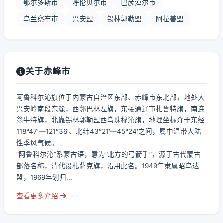
鄂尔多斯市
呼伦贝尔市
巴彦淖尔市
乌兰察布市
兴安盟
锡林郭勒盟
阿拉善盟
关于赤峰市
阿鲁科尔沁旗位于内蒙古自治区东部、赤峰市东北部，地处大
兴安岭南段东麓，西邻巴林左旗，东接通辽市扎鲁特旗，南连
翁牛特旗，北靠锡林郭勒盟西乌珠穆沁旗，地理坐标介于东经
118°47′—121°36′、北纬43°21′—45°24′之间，属中温带大陆
性季风气候。
“阿鲁科尔沁”系蒙古语，意为“北方的弓箭手”，源于古代蒙古
部落名称，清代设札萨克旗，沿用此名。1949年隶属昭乌达
盟，1969年划归...
查看更多介绍