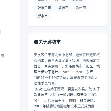
张家口市
承德市
沧州市
衡水市
 】
关于廊坊市
安次区位于河北省中北部，地处京津走廊核
影响
心地带，东与天津武清区接壤，西邻保定市
雄县，南连霸州市，北接廊坊市广阳区，地
理坐标介于北纬39°05′—39°28′、东经
116°22′—116°47′之间，属暖温带半湿润大
陆性季风气候。
“安次”之名始于西汉，初置安次县，取“安于
次要位置”之意（一说因境内有安次亭而得
名），历代沿革有序，1983年撤县设区，
2000年随廊坊地区撤地设市正式成为廊