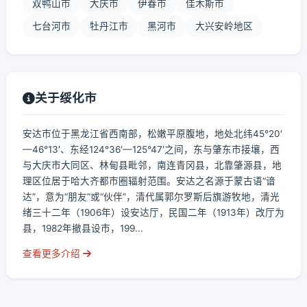
双鸭山市
大庆市
伊春市
佳木斯市
七台河市
牡丹江市
黑河市
大兴安岭地区
关于绥化市
安达市位于黑龙江省西南部，松嫩平原腹地，地处北纬45°20′
—46°13′、东经124°36′—125°47′之间，东与肇东市接壤，西
与大庆市大同区、林甸县毗邻，南连青冈县，北靠肇源县，地
理区位居于哈大齐都市圈辐射范围。安达之名源于蒙古语“谙
达”，意为“朋友”或“伙伴”，清代属郭尔罗斯后旗游牧地，清光
绪三十二年（1906年）设安达厅，民国二年（1913年）改厅为
县，1982年撤县设市，199...
查看更多介绍