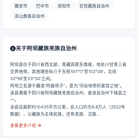
雅安市
巴中市
资阳市
甘孜藏族自治州
凉山彝族自治州
关于阿坝藏族羌族自治州
阿坝县位于四川省西北部，青藏高原东南缘，地处川甘青三省
交界地带。其地理坐标介于东经101°17′至102°38′，北纬
32°56′至33°30′之间。
阿坝之名源于藏语“阿曲坝子”，意为“河谷地带的富饶之地”。
该县隶属于四川省阿坝藏族羌族自治州，是该自治州下辖县之
一。
全县总面积约10435平方公里，总人口约为9.8万人（2022年
数据），以藏族为主体民族，还有羌族、汉族...
查看更多介绍