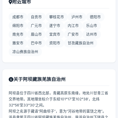
附近城市
成都市
自贡市
攀枝花市
泸州市
德阳市
绵阳市
广元市
遂宁市
内江市
乐山市
南充市
眉山市
宜宾市
广安市
达州市
雅安市
巴中市
资阳市
甘孜藏族自治州
凉山彝族自治州
关于阿坝藏族羌族自治州
阿坝县位于四川省西北部，青藏高原东南缘，地处川甘青三省
交界地带。其地理坐标介于东经101°17′至102°38′，北纬
32°56′至33°30′之间。
阿坝之名源于藏语“阿曲坝子”，意为“河谷地带的富饶之地”。
该县隶属于四川省阿坝藏族羌族自治州，是该自治州下辖县之