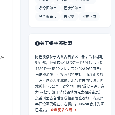
呼伦贝尔市
巴彦淖尔市
乌兰察布市
兴安盟
阿拉善盟
【
关于锡林郭勒盟
阿巴嘎旗位于内蒙古自治区中部，锡林郭勒
早晨
盟西部，地处东经113°27′—116°44′、北纬
43°01′—45°29′之间，东邻锡林浩特市与西
乌珠穆沁旗，西接苏尼特左旗，南连正蓝旗
与浑善达克沙地北缘，北与蒙古国接壤，国
境线长175公里。旗名“阿巴嘎”系蒙古语，意
为“叔叔”，源于清代该地为元太祖成吉思汗
之弟别里古台后裔所辖部落驻牧地，清康熙
年间设阿巴嘎左、右翼旗，1952年合并为阿
巴嘎旗。
查看更多介绍