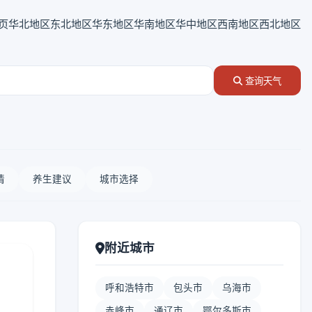
页
华北地区
东北地区
华东地区
华南地区
华中地区
西南地区
西北地区
查询天气
情
养生建议
城市选择
附近城市
呼和浩特市
包头市
乌海市
赤峰市
通辽市
鄂尔多斯市