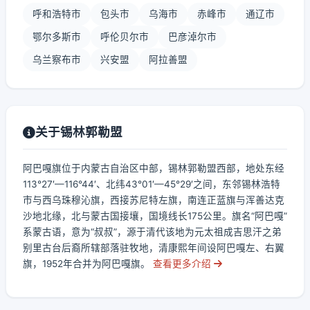
呼和浩特市
包头市
乌海市
赤峰市
通辽市
鄂尔多斯市
呼伦贝尔市
巴彦淖尔市
乌兰察布市
兴安盟
阿拉善盟
关于锡林郭勒盟
阿巴嘎旗位于内蒙古自治区中部，锡林郭勒盟西部，地处东经
113°27′—116°44′、北纬43°01′—45°29′之间，东邻锡林浩特
市与西乌珠穆沁旗，西接苏尼特左旗，南连正蓝旗与浑善达克
沙地北缘，北与蒙古国接壤，国境线长175公里。旗名“阿巴嘎”
系蒙古语，意为“叔叔”，源于清代该地为元太祖成吉思汗之弟
别里古台后裔所辖部落驻牧地，清康熙年间设阿巴嘎左、右翼
旗，1952年合并为阿巴嘎旗。
查看更多介绍