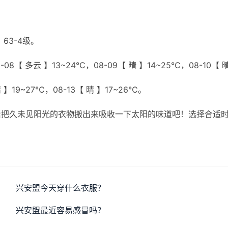
63-4级。
08【 多云 】13~24℃，08-09【 晴 】14~25℃，08-10【 
晴 】19~27℃，08-13【 晴 】17~26℃。
紧把久未见阳光的衣物搬出来吸收一下太阳的味道吧！选择合适
兴安盟今天穿什么衣服？
兴安盟最近容易感冒吗？