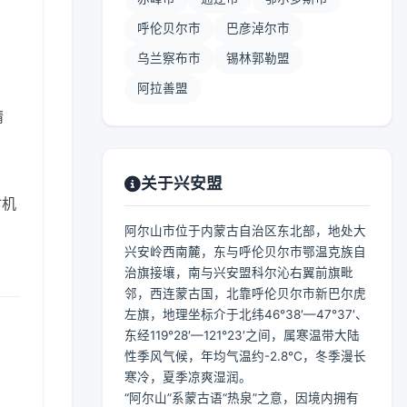
呼伦贝尔市
巴彦淖尔市
乌兰察布市
锡林郭勒盟
阿拉善盟
晴
关于兴安盟
时机
阿尔山市位于内蒙古自治区东北部，地处大
兴安岭西南麓，东与呼伦贝尔市鄂温克族自
治旗接壤，南与兴安盟科尔沁右翼前旗毗
邻，西连蒙古国，北靠呼伦贝尔市新巴尔虎
左旗，地理坐标介于北纬46°38′—47°37′、
东经119°28′—121°23′之间，属寒温带大陆
性季风气候，年均气温约-2.8℃，冬季漫长
寒冷，夏季凉爽湿润。
“阿尔山”系蒙古语“热泉”之意，因境内拥有