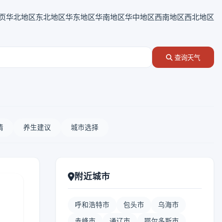
页
华北地区
东北地区
华东地区
华南地区
华中地区
西南地区
西北地区
查询天气
情
养生建议
城市选择
附近城市
呼和浩特市
包头市
乌海市
赤峰市
通辽市
鄂尔多斯市