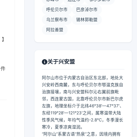
呼伦贝尔市
巴彦淖尔市
乌兰察布市
锡林郭勒盟
阿拉善盟
 】
关于兴安盟
条件
阿尔山市位于内蒙古自治区东北部，地处大
兴安岭西南麓，东与呼伦贝尔市鄂温克族自
治旗接壤，南与兴安盟科尔沁右翼前旗毗
邻，西连蒙古国，北靠呼伦贝尔市新巴尔虎
左旗，地理坐标介于北纬46°38′—47°37′、
东经119°28′—121°23′之间，属寒温带大陆
性季风气候，年均气温约-2.8℃，冬季漫长
寒冷，夏季凉爽湿润。
“阿尔山”系蒙古语“热泉”之意，因境内拥有