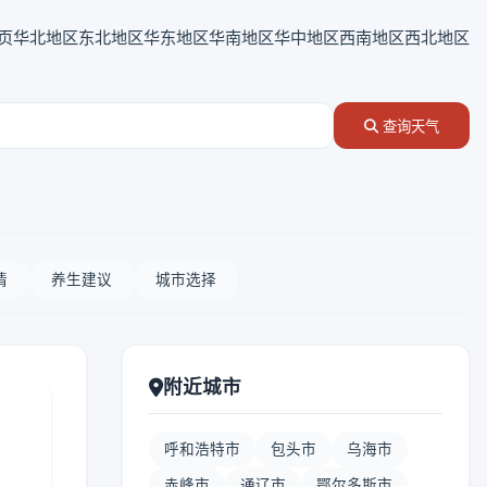
页
华北地区
东北地区
华东地区
华南地区
华中地区
西南地区
西北地区
查询天气
情
养生建议
城市选择
附近城市
呼和浩特市
包头市
乌海市
赤峰市
通辽市
鄂尔多斯市