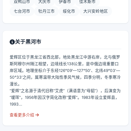
双鸭山市
大庆市
伊春市
佳木斯市
七台河市
牡丹江市
绥化市
大兴安岭地区
关于黑河市
爱辉区位于黑龙江省西北部，地处黑龙江中游右岸，北与俄罗
斯阿穆尔州隔江相望，边境线长138公里，是中俄边境重要口
岸区域。地理坐标介于东经126°09′—127°50′、北纬49°03′—
50°33′之间，属寒温带大陆性季风气候，四季分明，冬季寒冷
漫长。
“爱辉”之名源于清代旧称“艾虎”（满语意为“母貂”），后演变为
“瑷珲”，1956年因汉字简化改称“爱辉”。1983年设立爱辉县，
1993...
查看更多介绍