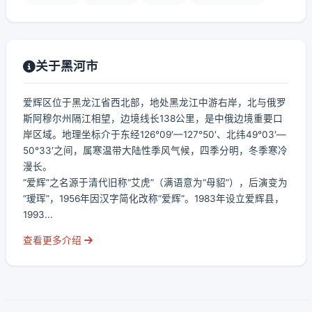
关于黑河市
爱辉区位于黑龙江省西北部，地处黑龙江中游右岸，北与俄罗
斯阿穆尔州隔江相望，边境线长138公里，是中俄边境重要口
岸区域。地理坐标介于东经126°09′—127°50′、北纬49°03′—
50°33′之间，属寒温带大陆性季风气候，四季分明，冬季寒冷
漫长。
“爱辉”之名源于清代旧称“艾虎”（满语意为“母貂”），后演变为
“瑷珲”，1956年因汉字简化改称“爱辉”。1983年设立爱辉县，
1993...
查看更多介绍