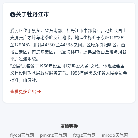
关于牡丹江市
爱民区位于黑龙江省东南部，牡丹江市中部偏西，地处长白山
支脉张广才岭与老爷岭交汇地带，地理坐标介于东经129°35′
至129°45′、北纬44°30′至44°38′之间。区域东邻阳明区，西
接西安区，南连东安区，北靠海林市，属典型低山丘陵与河谷
平原过渡地貌。
“爱民”之名源于1956年设立时取“热爱人民”之意，体现社会主
义建设时期基层政权服务宗旨。1956年经黑龙江省人民委员会
批准，由原牡...
查看更多介绍
友情链接
fiycol天气网
pmxnz天气网
fttgz天气网
mroqp天气网