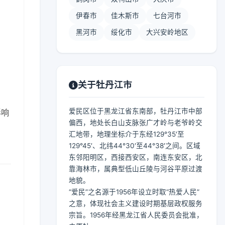
伊春市
佳木斯市
七台河市
黑河市
绥化市
大兴安岭地区
】
关于牡丹江市
爱民区位于黑龙江省东南部，牡丹江市中部
影响
偏西，地处长白山支脉张广才岭与老爷岭交
汇地带，地理坐标介于东经129°35′至
129°45′、北纬44°30′至44°38′之间。区域
东邻阳明区，西接西安区，南连东安区，北
靠海林市，属典型低山丘陵与河谷平原过渡
地貌。
“爱民”之名源于1956年设立时取“热爱人民”
之意，体现社会主义建设时期基层政权服务
宗旨。1956年经黑龙江省人民委员会批准，